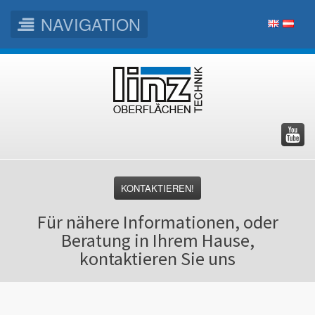
NAVIGATION
Skip
Direkt
Skip
to
zum
to
main
Inhalt
footer
menu
KONTAKTIEREN!
Für nähere Informationen, oder
Beratung in Ihrem Hause,
kontaktieren Sie uns