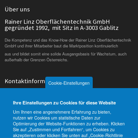
Über uns
Rainer Linz Oberflächentechnik GmbH
gegründet 1992, mit Sitz in A-3003 Gablitz
Die Kompetenz und das Know-How der Rainer Linz Oberflächentechnik
GmbH und ihrer Mitarbeiter baut die Marktposition kontinuierlich
aus und bildet somit eine solide Ausgangsbasis für Wachstum, auch
außerhalb der Grenzen Österreichs.
Kontaktinformation
Cookie-Einstellungen
Rainer Linz
Vertriebsbüro Deutschland
Oberflächentechnik GmbH
Kirchplatz 3
Ihre Einstellungen zu Cookies für diese Website
Linzer Strasse 1
D-74357 Bönnigheim
A-3003 Gablitz (bei Wien)
Um Ihnen eine angenehmere Erfahrung zu bieten,
nutzen wir Cookies um statistische Daten zur
Tel.
+49 151 27183516
Optimierung der Website-Funktionen zu erheben. Klicken
Tel.
+43 2231 - 65191-
Sie auf „Zustimmen und Fortfahren“, um Cookies zu
0
akzeptieren oder klicken Sie unten auf „Cookie-Richtlinie
Fax
+43 2231 - 65193-