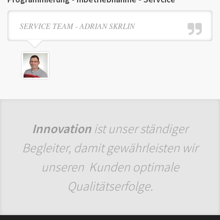
SERVICE TEAM - ADRIAN SKRLIN
Innovation
ist unser ständiger
Begleiter, damit gewährleisten wir
unseren Kunden optimale
Qualitätserfolge.